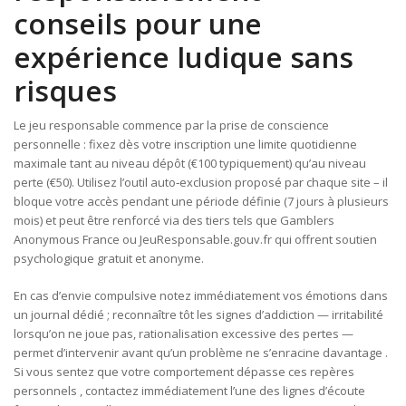
conseils pour une
expérience ludique sans
risques
Le jeu responsable commence par la prise de conscience
personnelle : fixez dès votre inscription une limite quotidienne
maximale tant au niveau dépôt (€100 typiquement) qu’au niveau
perte (€50). Utilisez l’outil auto‑exclusion proposé par chaque site – il
bloque votre accès pendant une période définie (7 jours à plusieurs
mois) et peut être renforcé via des tiers tels que Gamblers
Anonymous France ou JeuResponsable.gouv.fr qui offrent soutien
psychologique gratuit et anonyme.
En cas d’envie compulsive notez immédiatement vos émotions dans
un journal dédié ; reconnaître tôt les signes d’addiction — irritabilité
lorsqu’on ne joue pas, rationalisation excessive des pertes —
permet d’intervenir avant qu’un problème ne s’enracine davantage .
Si vous sentez que votre comportement dépasse ces repères
personnels , contactez immédiatement l’une des lignes d’écoute