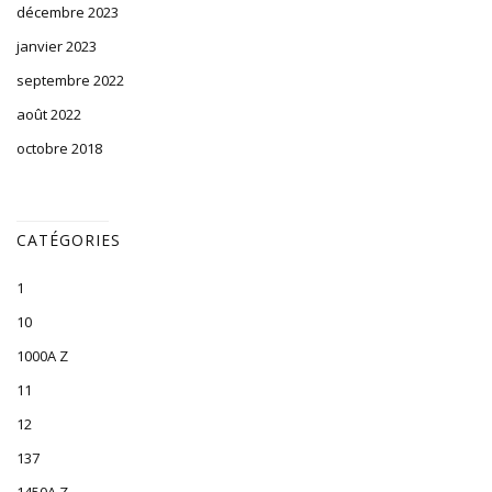
décembre 2023
janvier 2023
septembre 2022
août 2022
octobre 2018
CATÉGORIES
1
10
1000A Z
11
12
137