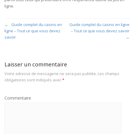
ligne.
Guide complet du casino en
Guide complet du casino en ligne
ligne – Tout ce que vous devez
– Tout ce que vous devez savoir
savoir
Laisser un commentaire
Votre adresse de messagerie ne sera pas publiée.
Les champs
obligatoires sont indiqués avec
*
Commentaire