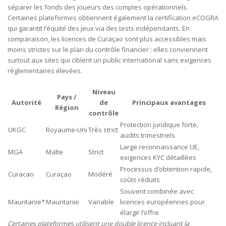
séparer les fonds des joueurs des comptes opérationnels.
Certaines plateformes obtiennent également la certification eCOGRA
qui garantit l’équité des jeux via des tests indépendants. En
comparaison, les licences de Curaçao sont plus accessibles mais
moins strictes sur le plan du contrôle financier ; elles conviennent
surtout aux sites qui ciblent un public international sans exigences
réglementaires élevées.
Niveau
Pays /
Autorité
de
Principaux avantages
Région
contrôle
Protection juridique forte,
UKGC
Royaume‑Uni
Très strict
audits trimestriels
Large reconnaissance UE,
MGA
Malte
Strict
exigences KYC détaillées
Processus d’obtention rapide,
Curacao
Curaçao
Modéré
coûts réduits
Souvent combinée avec
Mauritanie*
Mauritanie
Variable
licences européennes pour
élargir l’offre
Certaines plateformes utilisent une double licence incluant la