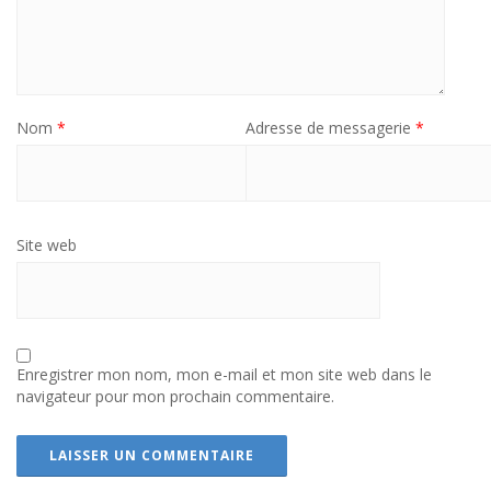
Nom
*
Adresse de messagerie
*
Site web
Enregistrer mon nom, mon e-mail et mon site web dans le
navigateur pour mon prochain commentaire.