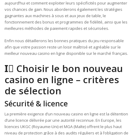
aujourd’hui et comment exploiter leurs spécificités pour augmenter
vos chances de gain. Nous aborderons également les stratégies
gagnantes aux machines à sous et aux jeux de table, le
fonctionnement des bonus et programmes de fidélité, ainsi que les
meilleures méthodes de paiement rapides et sécurisées.
Enfin nous détaillerons les bonnes pratiques du jeu responsable
afin que votre passion reste un loisir maîtrisé et agréable sur le
meilleur nouveau casino en ligne disponible sur le marché français.
I️⃣ Choisir le bon nouveau
casino en ligne – critères
de sélection
Sécurité & licence
La première exigence d’un nouveau casino en ligne est la détention
d’une licence délivrée par une autorité reconnue. En Europe, les
licences UKGC (Royaume‑Uni) et MGA (Malte) offrent le plus haut
niveau de protection grâce à des audits réguliers et à l’obligation de