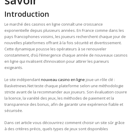
savoir
Introduction
Le marché des casinos en ligne connaît une croissance
exponentielle depuis plusieurs années. En France comme dans les
pays francophones voisins, les joueurs recherchent chaque jour de
nouvelles plateformes offrant à la fois sécurité et divertissement.
Cette dynamique pousse les opérateurs à se renouveler
constamment, d’où l’émergence chaque année de nouveaux casinos
en ligne qui rivalisent d’innovation pour attirer les parieurs
exigeants.
Le site indépendant
nouveau casino en ligne
joue un rôle clé :
Basketnews.Net teste chaque plateforme selon une méthodologie
stricte avant de la recommander aux joueurs. Son évaluation couvre
la licence, la variété des jeux, les méthodes de paiement et la
transparence des bonus, afin de garantir une expérience fiable et
sécurisée.
Dans cet article vous découvrirez comment choisir un site sûr grâce
à des critères précis, quels types de jeux sont disponibles