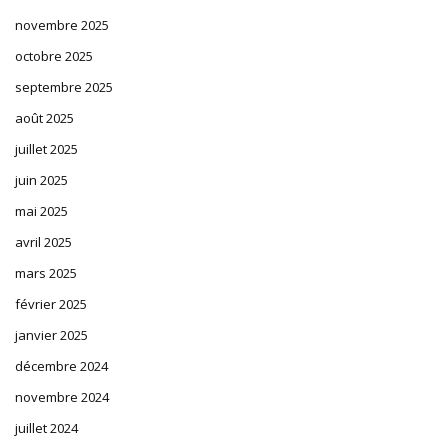
novembre 2025
octobre 2025
septembre 2025
août 2025
juillet 2025
juin 2025
mai 2025
avril 2025
mars 2025
février 2025
janvier 2025
décembre 2024
novembre 2024
juillet 2024