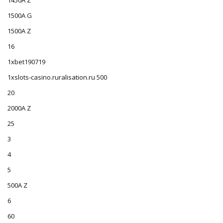
1450A Z
1500A G
1500A Z
16
1xbet190719
1xslots-casino.ruralisation.ru 500
20
2000A Z
25
3
4
5
500A Z
6
60