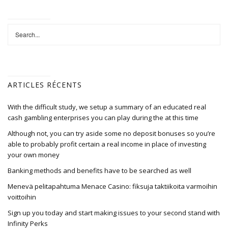
ARTICLES RÉCENTS
With the difficult study, we setup a summary of an educated real
cash gambling enterprises you can play during the at this time
Although not, you can try aside some no deposit bonuses so you’re
able to probably profit certain a real income in place of investing
your own money
Banking methods and benefits have to be searched as well
Menevä pelitapahtuma Menace Casino: fiksuja taktiikoita varmoihin
voittoihin
Sign up you today and start making issues to your second stand with
Infinity Perks