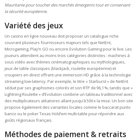
Mauritanie pour toucher des marchés émergents tout en conservant
la sécurité européenne.
Variété des jeux
Un casino en ligne nouveau doit proposer un catalogue riche
couvrant plusieurs fournisseurs majeurs tels que NetEnt,
Microgaming, Play’n GO ou encore Evolution Gaming pour le live. Les
joueurs attendent au moins trois catégories distinctes : machines à
sous vidéo avec thèmes cinématographiques ou mythologiques,
jeux de table classiques (blackjack, roulette européenne) et
croupiers en direct offrant une immersion HD grâce à la technologie
streaming low‑latency. Par exemple, le titre « Starburst » de NetEnt
séduit par ses graphismes colorés et son RTP de 96,1 %, tandis que «
Lightning Roulette » d’Evolution combine un tableau traditionnel avec
des multiplicateurs aléatoires allant jusqu’à 500 x la mise. Un bon site
propose également des variantes locales comme le baccarat punto
banco ou le poker Texas Hold’em multi‑table pour répondre aux
goûts régionaux français.
Méthodes de paiement & retraits