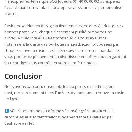
francophones telles que SOS Joueurs (01 40 00 00 00) ou appelez
l’association Leankontact qui propose aussi un suivi personnalisé
gratuit .
Basketnews.Net encourage activement ses lecteurs à adopter ces
bonnes pratiques ; chaque classement publié comporte une
rubrique “Sécurité & Jeu Responsable” où nous évaluons
notamment la clarté des politiques anti‑addiction proposées par
chaque nouveau casino testé . En suivant nos recommandations
vous profiterez pleinement du divertissement offert tout en gardant
votre budget sous contrôle et votre bien‑être intact .
Conclusion
Nous avons parcouru ensemble les six piliers essentiels pour
naviguer sereinement dans l’univers dynamique du nouveau casino
en ligne :
Sélectionner une plateforme sécurisée grâce aux licences
reconnues et aux certifications indépendantes évaluées par
Basketnews.Net.