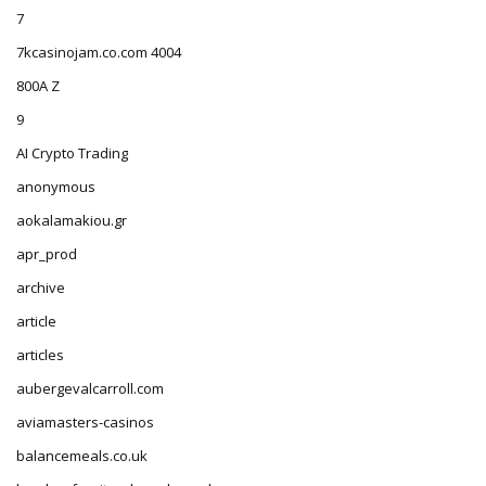
7
7kcasinojam.co.com 4004
800A Z
9
AI Crypto Trading
anonymous
aokalamakiou.gr
apr_prod
archive
article
articles
aubergevalcarroll.com
aviamasters-casinos
balancemeals.co.uk