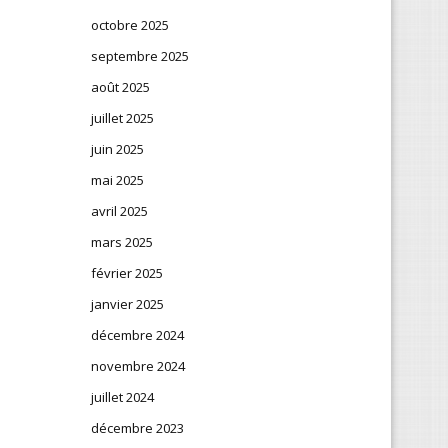
octobre 2025
septembre 2025
août 2025
juillet 2025
juin 2025
mai 2025
avril 2025
mars 2025
février 2025
janvier 2025
décembre 2024
novembre 2024
juillet 2024
décembre 2023