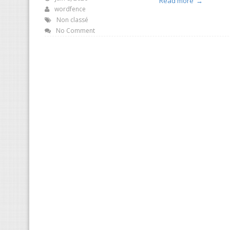
Read more
wordfence
Non classé
No Comment