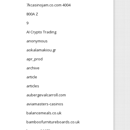
7kcasinojam.co.com 4004
800A Z
9
AI Crypto Trading
anonymous
aokalamakiou.gr
apr_prod
archive
article
articles
aubergevalcarroll.com
aviamasters-casinos
balancemeals.co.uk
bamboofurnitureboards.co.uk