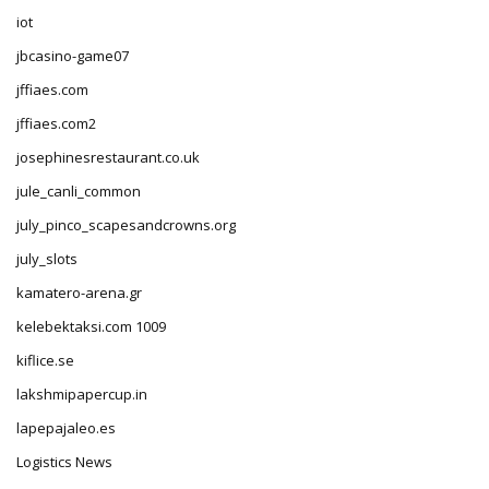
iot
jbcasino-game07
jffiaes.com
jffiaes.com2
josephinesrestaurant.co.uk
jule_canli_common
july_pinco_scapesandcrowns.org
july_slots
kamatero-arena.gr
kelebektaksi.com 1009
kiflice.se
lakshmipapercup.in
lapepajaleo.es
Logistics News