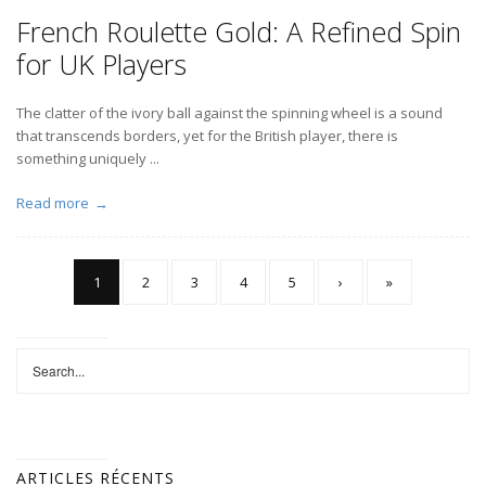
French Roulette Gold: A Refined Spin
for UK Players
The clatter of the ivory ball against the spinning wheel is a sound
that transcends borders, yet for the British player, there is
something uniquely ...
Read more
1
2
3
4
5
›
»
ARTICLES RÉCENTS