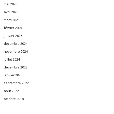
mai 2025
avril 2025
mars 2025
février 2025
janvier 2025
décembre 2024
novembre 2024
juillet 2024
décembre 2023
janvier 2023
septembre 2022
août 2022
octobre 2018