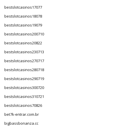
bestslotcasinos17077
bestslotcasinos18078
bestslotcasinos19079
bestslotcasinos200710
bestslotcasinos20822
bestslotcasinos230713
bestslotcasinos270717
bestslotcasinos280718
bestslotcasinos290719
bestslotcasinos300720
bestslotcasinos310721
bestslotcasinos70826
bet7k-entrar.com.br
bigbassbonanza.cc