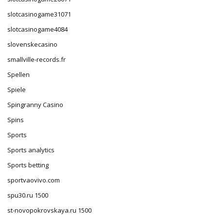
slotcasinogame31071
slotcasinogame4084
slovenskecasino
smallville-records.fr
Spellen
Spiele
Spingranny Casino
Spins
Sports
Sports analytics
Sports betting
sportvaovivo.com
spu30.ru 1500
st-novopokrovskaya.ru 1500