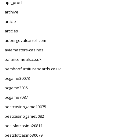
apr_prod
archive
article
articles
aubergevalcarroll.com
aviamasters-casinos
balancemeals.co.uk
bamboofurnitureboards.co.uk
bcgame30073
bcgame3035
bcgame7087
bestcasinogame19075
bestcasinogame5082
bestslotcasino20811
bestslotcasino30079