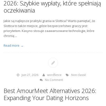
2026: Szybkie wypłaty, które spełniają
oczekiwania
Jakie są najlepsze praktyki grania w Slottica? Warto pamiętać, że
Slottica to także miejsce, gdzie bezpieczeństwo graczy jest
priorytetem. Kasyno stosuje zaawansowane technologie, które
chronią ...
Read more
Juin 27, 2026
wordfence
Non classé
No Comment
Best AmourMeet Alternatives 2026:
Expanding Your Dating Horizons