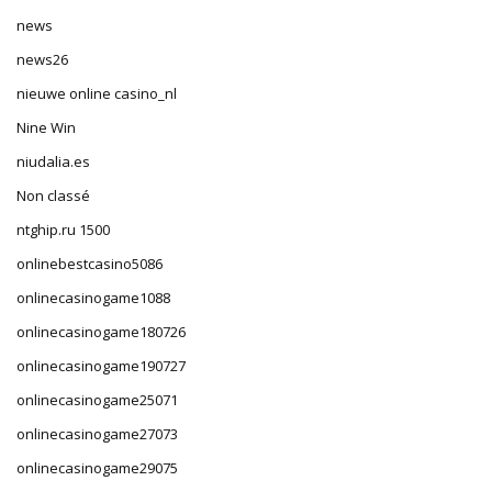
news
news26
nieuwe online casino_nl
Nine Win
niudalia.es
Non classé
ntghip.ru 1500
onlinebestcasino5086
onlinecasinogame1088
onlinecasinogame180726
onlinecasinogame190727
onlinecasinogame25071
onlinecasinogame27073
onlinecasinogame29075