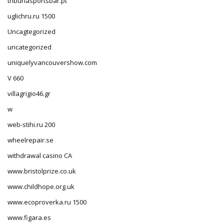
tribunasportsbar.pt
uglichru.ru 1500
Uncagtegorized
uncategorized
uniquelyvancouvershow.com
V 660
villagrigio46.gr
w
web-stihi.ru 200
wheelrepair.se
withdrawal casino CA
www.bristolprize.co.uk
www.childhope.org.uk
www.ecoproverka.ru 1500
www.figara.es