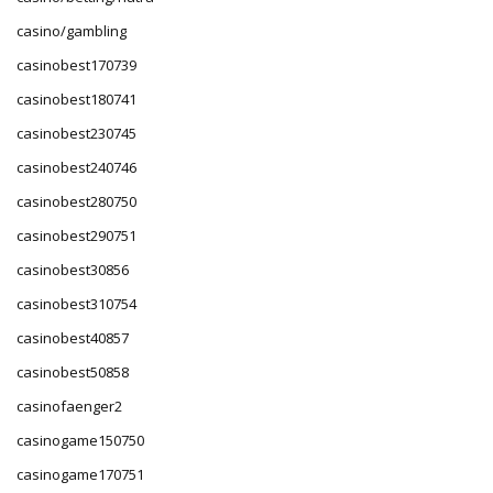
casino/gambling
casinobest170739
casinobest180741
casinobest230745
casinobest240746
casinobest280750
casinobest290751
casinobest30856
casinobest310754
casinobest40857
casinobest50858
casinofaenger2
casinogame150750
casinogame170751