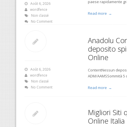
paese rapidamente graz
Août 6, 2026
wordfence
Read more
Non classé
No Comment
Anadolu Conf
deposito spi
Online
Août 6, 2026
ContentNessun deposito 
wordfence
ADM/AAMSSommità 5 dei 
Non classé
No Comment
Read more
Migliori Sit
Online Itali