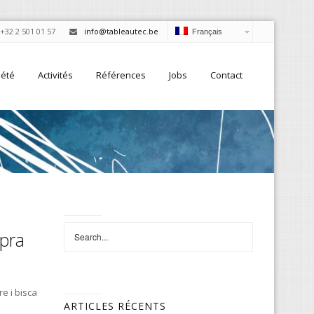
+32 2 501 01 57
info@tableautec.be
Français
iété
Activités
Références
Jobs
Contact
opra
e i bisca
ARTICLES RÉCENTS