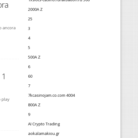
pra
2000A Z
25
 o ancora
3
4
5
500A Z
6
 1
60
7
7kcasinojam.co.com 4004
 play
800A Z
9
AI Crypto Trading
aokalamakiou.gr