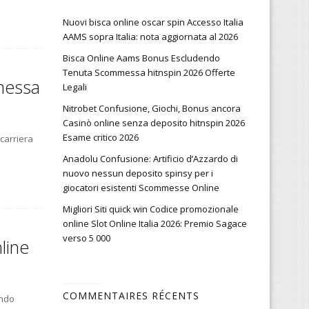
Nuovi bisca online oscar spin Accesso Italia
AAMS sopra Italia: nota aggiornata al 2026
Bisca Online Aams Bonus Escludendo
Tenuta Scommessa hitnspin 2026 Offerte
messa
Legali
Nitrobet Confusione, Giochi, Bonus ancora
Casinò online senza deposito hitnspin 2026
Esame critico 2026
carriera
Anadolu Confusione: Artificio d’Azzardo di
nuovo nessun deposito spinsy per i
giocatori esistenti Scommesse Online
Migliori Siti quick win Codice promozionale
online Slot Online Italia 2026: Premio Sagace
verso 5 000
line
COMMENTAIRES RÉCENTS
ando