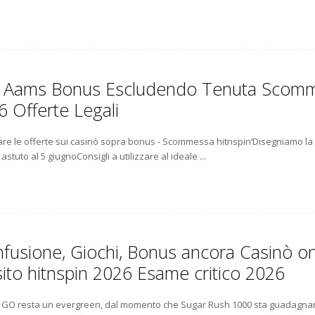
ne Aams Bonus Escludendo Tenuta Scom
6 Offerte Legali
e le offerte sui casinò sopra bonus - Scommessa hitnspin‘Disegniamo la 
 astuto al 5 giugnoConsigli a utilizzare al ideale ...
fusione, Giochi, Bonus ancora Casinò on
ito hitnspin 2026 Esame critico 2026
n GO resta un evergreen, dal momento che Sugar Rush 1000 sta guadagn