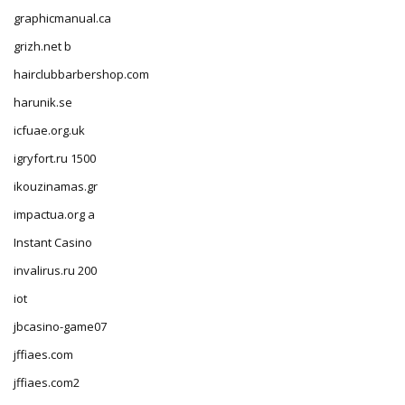
graphicmanual.ca
grizh.net b
hairclubbarbershop.com
harunik.se
icfuae.org.uk
igryfort.ru 1500
ikouzinamas.gr
impactua.org a
Instant Casino
invalirus.ru 200
iot
jbcasino-game07
jffiaes.com
jffiaes.com2