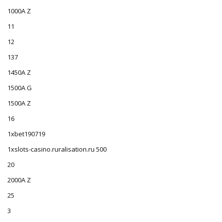
1000A Z
11
12
137
1450A Z
1500A G
1500A Z
16
1xbet190719
1xslots-casino.ruralisation.ru 500
20
2000A Z
25
3