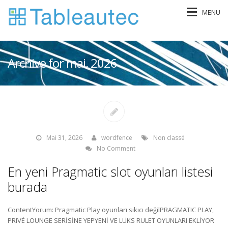
MENU
Archive for mai, 2026
Mai 31, 2026
wordfence
Non classé
No Comment
En yeni Pragmatic slot oyunları listesi
burada
ContentYorum: Pragmatic Play oyunları sıkıcı değilPRAGMATIC PLAY,
PRIVÉ LOUNGE SERİSİNE YEPYENİ VE LÜKS RULET OYUNLARI EKLİYOR