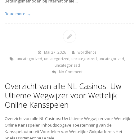
Betalingsmethoden bij Internationale ...
Read more
Mai 27, 2026
wordfence
uncategorized
,
uncategorized
,
uncategorized
,
uncategorized
,
uncategorized
No Comment
Overzicht van alle NL Casinos: Uw
Ultieme Wegwijzer voor Wettelijk
Online Kansspelen
Overzicht van alle NL Casinos: Uw Ultieme Wegwijzer voor Wettelijk
Online Kansspelen Inhoudsopgave Toestemming van de
Kansspelautoriteit Voordelen van Wettelijke Gokplatforms Het
Spelassortiment bij Legale ...