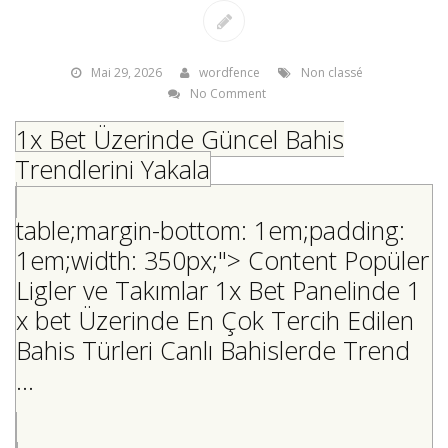
Mai 29, 2026
wordfence
Non classé
No Comment
1x Bet Üzerinde Güncel Bahis
Trendlerini Yakala
table;margin-bottom: 1em;padding:
1em;width: 350px;"> Content Popüler
Ligler ve Takımlar 1x Bet Panelinde 1
x bet Üzerinde En Çok Tercih Edilen
Bahis Türleri Canlı Bahislerde Trend
...