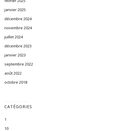
février 2025
janvier 2025
décembre 2024
novembre 2024
juillet 2024
décembre 2023
janvier 2023
septembre 2022
août 2022
octobre 2018
CATÉGORIES
1
10