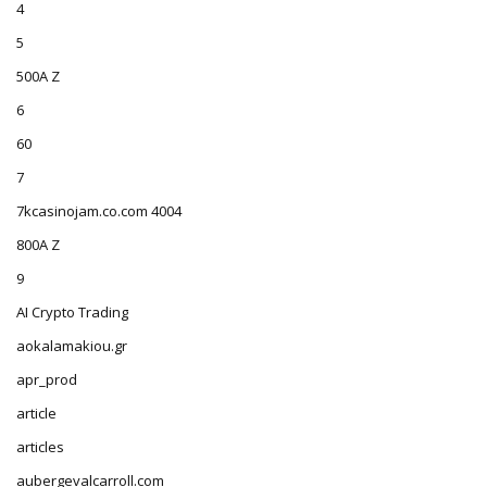
4
5
500A Z
6
60
7
7kcasinojam.co.com 4004
800A Z
9
AI Crypto Trading
aokalamakiou.gr
apr_prod
article
articles
aubergevalcarroll.com