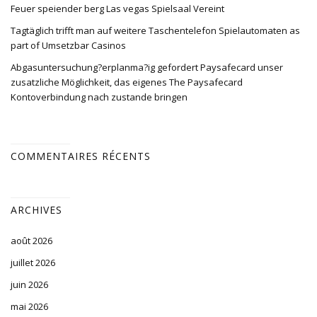
Feuer speiender berg Las vegas Spielsaal Vereint
Tagtäglich trifft man auf weitere Taschentelefon Spielautomaten as
part of Umsetzbar Casinos
Abgasuntersuchung?erplanma?ig gefordert Paysafecard unser
zusatzliche Möglichkeit, das eigenes The Paysafecard
Kontoverbindung nach zustande bringen
COMMENTAIRES RÉCENTS
ARCHIVES
août 2026
juillet 2026
juin 2026
mai 2026