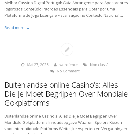
Melhor Cassino Digital Portugal: Guia Abrangente para Apostadores
Rigorosos Conteúdo Padrões Essenciais para Optar por uma
Plataforma de Jogo Licença e Fiscalização no Contexto Nacional ...
Read more
Mai 27, 2026
wordfence
Non classé
No Comment
Buitenlandse online Casino’s: Alles
Die Je Moet Begrijpen Over Mondiale
Gokplatforms
Buitenlandse online Casino's: Alles Die Je Moet Begrijpen Over
Mondiale Gokplatforms Inhoudsopgave Waarom Spelers Kiezen
voor Internationale Platforms Wettelijke Aspecten en Vergunningen