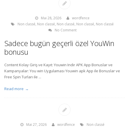
Mai 28, 2026
wordfence
Non classé
,
Non classé
,
Non classé
,
Non classé
,
Non classé
No Comment
Sadece bugün geçerli özel YouWin
bonusu
Content Kolay Giriş ve Kayıt: Youwin Indir APK App Bonuslar ve
Kampanyalar: You win Uygulaması Youwin apk App ile Bonuslar ve
Free Spin Turları ile ...
Read more
Mai 27, 2026
wordfence
Non classé