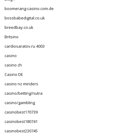
boomerang-casino.com.de
bossbabedigital.co.uk
breedbay.co.uk
Britsino
cardiosaratov.ru 4003
casino
casino ch
Casino DE
casino nz minders
casino/betting/nutra
casino/gambling
casinobest170739
casinobest180741
casinobest230745