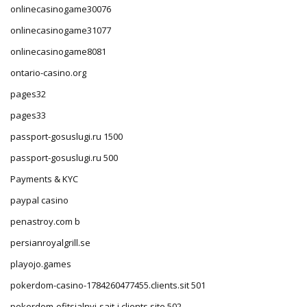
onlinecasinogame30076
onlinecasinogame31077
onlinecasinogame8081
ontario-casino.org
pages32
pages33
passport-gosuslugi.ru 1500
passport-gosuslugi.ru 500
Payments & KYC
paypal casino
penastroy.com b
persianroyalgrill.se
playojo.games
pokerdom-casino-1784260477455.clients.sit 501
pokerdom-ofitsialnyj-sajt-i.clients.site 502