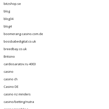
bitzshop.se
blog
blog34
blog4
boomerang-casino.com.de
bossbabedigital.co.uk
breedbay.co.uk
Britsino
cardiosaratov.ru 4003
casino
casino ch
Casino DE
casino nz minders
casino/betting/nutra