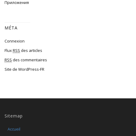
Приложения
MÉTA
Connexion
Flux
RSS
des articles
RSS
des commentaires
Site de WordPress-FR
Sitemap
Accueil