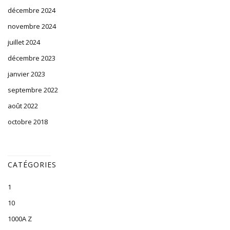
décembre 2024
novembre 2024
juillet 2024
décembre 2023
janvier 2023
septembre 2022
août 2022
octobre 2018
CATÉGORIES
1
10
1000A Z