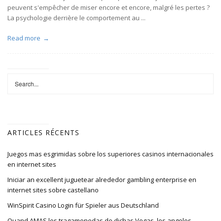
peuvent s'empêcher de miser encore et encore, malgré les pertes ?
La psychologie derrière le comportement au ...
Read more
ARTICLES RÉCENTS
Juegos mas esgrimidas sobre los superiores casinos internacionales
en internet sites
Iniciar an excellent juguetear alrededor gambling enterprise en
internet sites sobre castellano
WinSpirit Casino Login für Spieler aus Deutschland
Quand AMAS los tragamonedas de dichas Vegas, los angeles