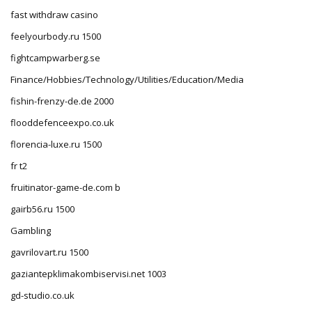
fast withdraw casino
feelyourbody.ru 1500
fightcampwarberg.se
Finance/Hobbies/Technology/Utilities/Education/Media
fishin-frenzy-de.de 2000
flooddefenceexpo.co.uk
florencia-luxe.ru 1500
fr t2
fruitinator-game-de.com b
gairb56.ru 1500
Gambling
gavrilovart.ru 1500
gaziantepklimakombiservisi.net 1003
gd-studio.co.uk