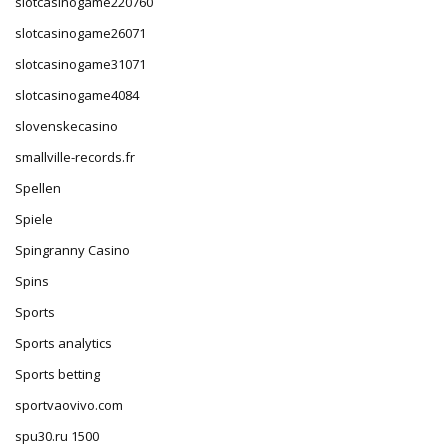
slotcasinogame220760
slotcasinogame26071
slotcasinogame31071
slotcasinogame4084
slovenskecasino
smallville-records.fr
Spellen
Spiele
Spingranny Casino
Spins
Sports
Sports analytics
Sports betting
sportvaovivo.com
spu30.ru 1500