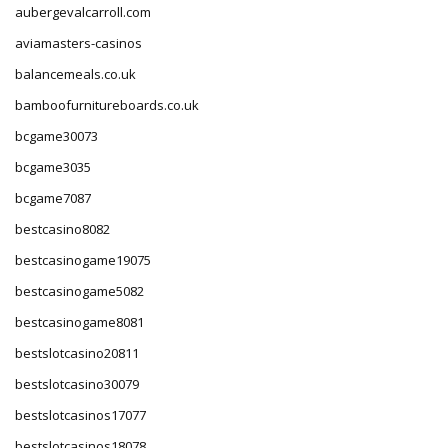
aubergevalcarroll.com
aviamasters-casinos
balancemeals.co.uk
bamboofurnitureboards.co.uk
bcgame30073
bcgame3035
bcgame7087
bestcasino8082
bestcasinogame19075
bestcasinogame5082
bestcasinogame8081
bestslotcasino20811
bestslotcasino30079
bestslotcasinos17077
bestslotcasinos18078