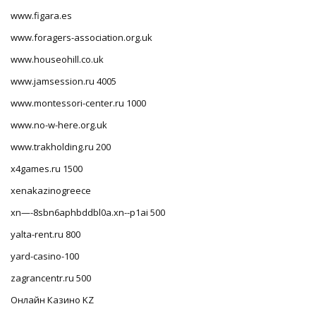
www.figara.es
www.foragers-association.org.uk
www.houseohill.co.uk
www.jamsession.ru 4005
www.montessori-center.ru 1000
www.no-w-here.org.uk
www.trakholding.ru 200
x4games.ru 1500
xenakazinogreece
xn—-8sbn6aphbddbl0a.xn--p1ai 500
yalta-rent.ru 800
yard-casino-100
zagrancentr.ru 500
Онлайн Казино KZ