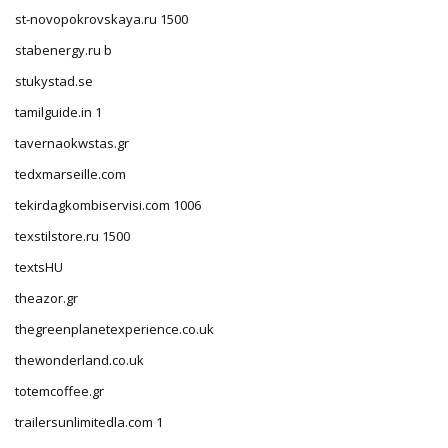
st-novopokrovskaya.ru 1500
stabenergy.ru b
stukystad.se
tamilguide.in 1
tavernaokwstas.gr
tedxmarseille.com
tekirdagkombiservisi.com 1006
texstilstore.ru 1500
textsHU
theazor.gr
thegreenplanetexperience.co.uk
thewonderland.co.uk
totemcoffee.gr
trailersunlimitedla.com 1