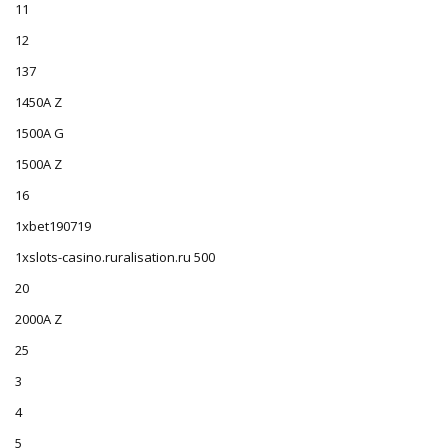
11
12
137
1450A Z
1500A G
1500A Z
16
1xbet190719
1xslots-casino.ruralisation.ru 500
20
2000A Z
25
3
4
5