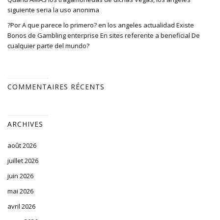
siguiente seria la uso anonima
?Por A que parece lo primero? en los angeles actualidad Existe
Bonos de Gambling enterprise En sites referente a beneficial De
cualquier parte del mundo?
COMMENTAIRES RÉCENTS
ARCHIVES
août 2026
juillet 2026
juin 2026
mai 2026
avril 2026