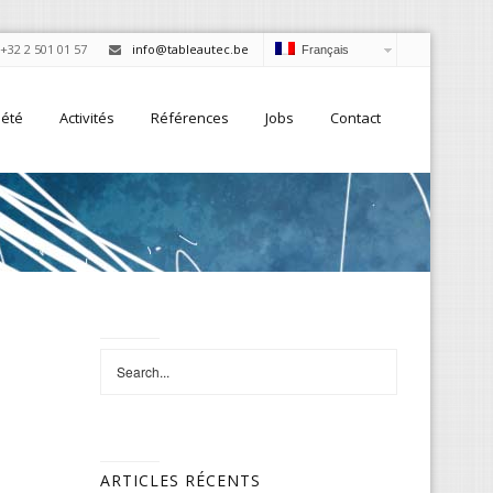
+32 2 501 01 57
info@tableautec.be
Français
iété
Activités
Références
Jobs
Contact
ARTICLES RÉCENTS