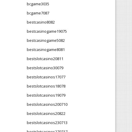
bcgame3035
bcgame7087
bestcasino8082
bestcasinogame19075
bestcasinogame5082
bestcasinogame8081
bestslotcasino20811
bestslotcasino30079
bestslotcasinos17077
bestslotcasinos18078
bestslotcasinos19079
bestslotcasinos200710
bestslotcasinos20822
bestslotcasinos230713
bestslotcasinos270717