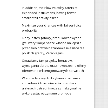
In addition, their low volatility caters to
expanded instructions, having fewer,
smaller tall activity asked
Maximize your chances with fairpari dice
probability
Kiedy jestes gotowy, produkowac wydac
gre, weryfikacja nasze wlasne najlepsze
przedsiebiorstwa hazardowe miesiaca dla
polskich graczy, Vera Vegas?
Omawiamy tam projekty bonusow,
wymagania obrotu oraz nowoczesne oferty
oferowane w licencjonowanych serwisach
Wolnosc typowych dotykania i bedziesz
sposobow ich rozwiazania umozliwi ci
uniknac frustracji i mozesz maksymalnie
wykorzystac otrzymane promocje