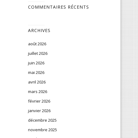
COMMENTAIRES RÉCENTS
ARCHIVES
août 2026
juillet 2026
juin 2026
mai 2026
avril 2026
mars 2026
février 2026
janvier 2026
décembre 2025
novembre 2025