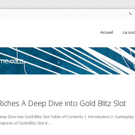
Accueil
La soc
reme.com
iches A Deep Dive into Gold Blitz Slot
eep Dive into Gold Blitz Slot Table of Contents 1. Introduction 2. Gameplay
ures of Gold Blitz Slot 4. ...