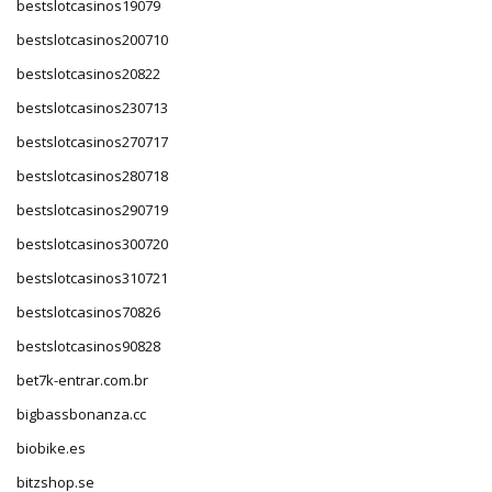
bestslotcasinos19079
bestslotcasinos200710
bestslotcasinos20822
bestslotcasinos230713
bestslotcasinos270717
bestslotcasinos280718
bestslotcasinos290719
bestslotcasinos300720
bestslotcasinos310721
bestslotcasinos70826
bestslotcasinos90828
bet7k-entrar.com.br
bigbassbonanza.cc
biobike.es
bitzshop.se