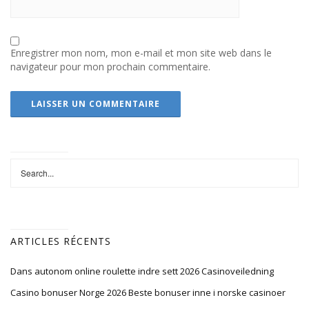
Enregistrer mon nom, mon e-mail et mon site web dans le
navigateur pour mon prochain commentaire.
ARTICLES RÉCENTS
Dans autonom online roulette indre sett 2026 Casinoveiledning
Casino bonuser Norge 2026 Beste bonuser inne i norske casinoer