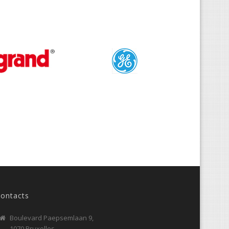
ontacts
Boulevard Paepsemlaan 9,
1070 Bruxelles