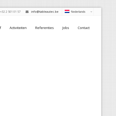
+32 2 501 01 57
info@tableautec.be
Nederlands
f
Activiteiten
Referenties
Jobs
Contact