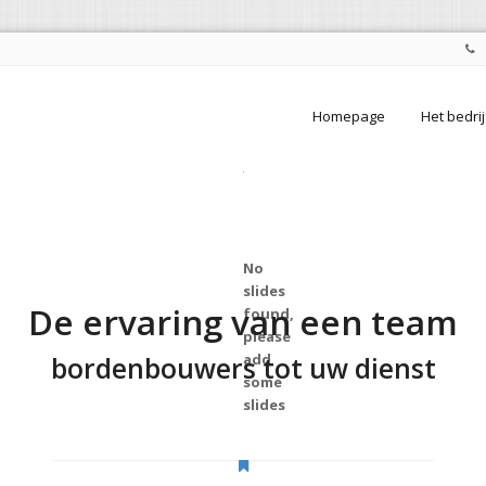
Homepage
Het bedrij
No
slides
De ervaring van een team
found,
please
add
bordenbouwers tot uw dienst
some
slides